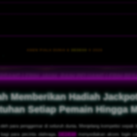
AGEN PIALA DUNIA &
DEDE69
© 2026
ah Memberikan Hadiah Jackpot
uhan Setiap Pemain Hingga M
n oleh para penggemar di seluruh dunia. Menjelang kompetisi sepak
bagi para pecinta olahraga.
DEDE69
menyediakan akses login c