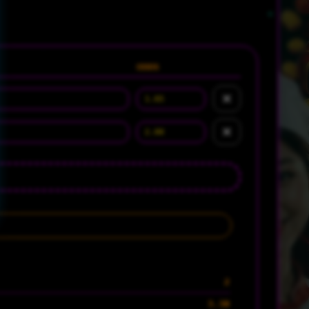
ODDS
✕
✕
2
3.30