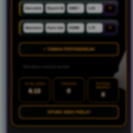
×
×
+ TAMBAH PERTANDINGAN
TOTAL ODDS
TARUHAN
POTENSI
MENANG
6.13
0
0
HITUNG ODDS PARLAY