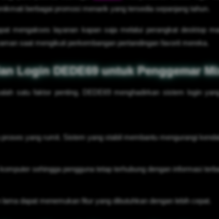
enikmati berbagai promosi menarik yang tersedia sepanjang tahun.
t mengakses layanan kapan saja melalui perangkat desktop maupu
man saat mengikuti perkembangan pertandingan favorit mereka.
an Login DEDE69 untuk Penggemar Mix
alah satu faktor penting. DEDE69 menghadirkan sistem login y
 proses yang rumit. Sistem yang stabil membantu mengurangi kendal
 komputer sehingga pengguna tetap terhubung dengan informasi terba
ama dapat menemukan fitur yang dibutuhkan dengan lebih cepat.