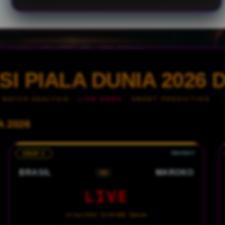
SI PIALA DUNIA 2026 
MATCH ANALYSIS ·
LIVE ODDS
· SMART PREDICTION
A 2026
GRUP C
BRASIL
MAROKO
VS
LIVE
14 Juni 2026 · 02:00 WIB · MetLife