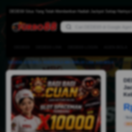
DEDE69 Situs Yang Telah Memberikan Hadiah Jackpot Setiap Harinya
DEDE69
DEDE69 LINK
DEDE69 LOGIN
AGEN BOLA
DEDE69
-
JUDI BOLA
-
AGEN BOLA
-
MIX PARLAY
-
LINK JUDI BOLA
-
DEDE69 Si
DE
Ja
Ke
R
Terj
DE