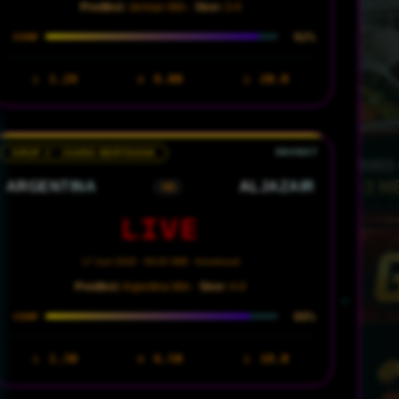
Prediksi:
Jerman Win ·
Skor:
3-0
92%
CONF
1.28
8.00
20.0
1
X
2
GRUP J · JUARA BERTAHAN
ARGENTINA
ALJAZAIR
VS
LIVE
17 Juni 2026 · 08:00 WIB · Arrowhead
Prediksi:
Argentina Win ·
Skor:
4-0
88%
CONF
1.30
6.50
18.0
1
X
2