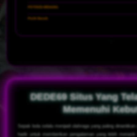
POTENSI MENANG
Profit Bersih
DEDE69 Situs Yang Tel
Memenuhi Kebut
Sepak bola selalu menjadi olahraga yang paling dinantika
hadir untuk memberikan pengalaman yang lebih menarik 